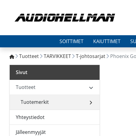
SOITTIMET
KAIUTTIMET
S
Tuotteet
TARVIKKEET
T-johtosarjat
Phoenix G
Sivut
Tuotteet
Tuotemerkit
Yhteystiedot
Jälleenmyyjät