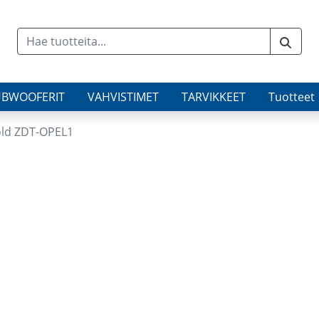
UBWOOFERIT
VAHVISTIMET
TARVIKKEET
Tuotteet
old ZDT-OPEL1