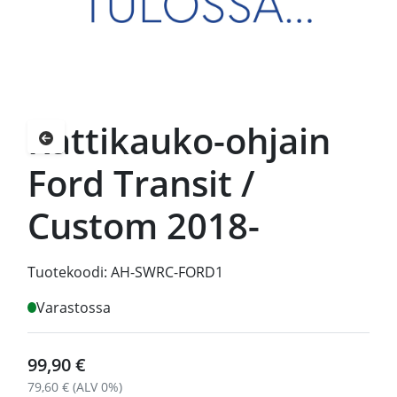
Rattikauko-ohjain
Palaa takaisin
Ford Transit /
Custom 2018-
Tuotekoodi:
AH-SWRC-FORD1
Varastossa
99,90 €
79,60 € (ALV 0%)