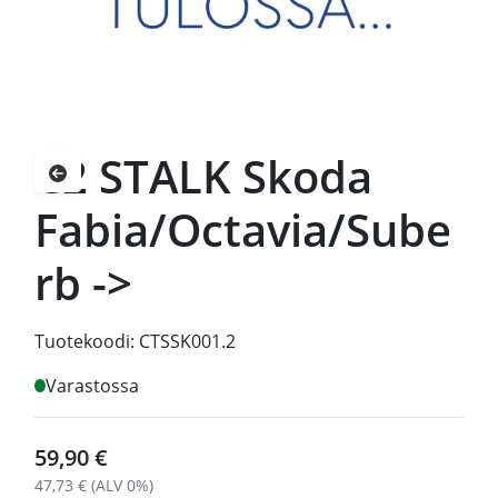
C2 STALK Skoda
Palaa takaisin
Fabia/Octavia/Sube
rb ->
Tuotekoodi:
CTSSK001.2
Varastossa
59,90 €
47,73 € (ALV 0%)