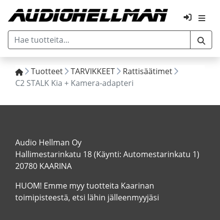
Tuotteet
TARVIKKEET
Rattisäätimet
C2 STALK Kia + Kamera-adapteri
Audio Hellman Oy
Hallimestarinkatu 18 (Käynti: Automestarinkatu 1)
20780 KAARINA
HUOM! Emme myy tuotteita Kaarinan
toimipisteestä, etsi lähin jälleenmyyjäsi