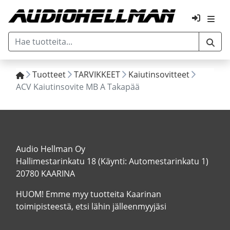
Tuotteet
TARVIKKEET
Kaiutinsovitteet
ACV Kaiutinsovite MB A Takapää 
Audio Hellman Oy
Hallimestarinkatu 18 (Käynti: Automestarinkatu 1)
20780 KAARINA
HUOM! Emme myy tuotteita Kaarinan
toimipisteestä, etsi lähin jälleenmyyjäsi