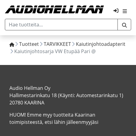
Tuotteet
TARVIKKEET
Kaiutinjohtoadapterit
Kaiutinjohtosarja VW Etupää Pari @
Audio Hellman Oy
Hallimestarinkatu 18 (Käynti: Automestarinkatu 1)
20780 KAARINA
HUOM! Emme myy tuotteita Kaarinan
toimipisteestä, etsi lähin jälleenmyyjäsi