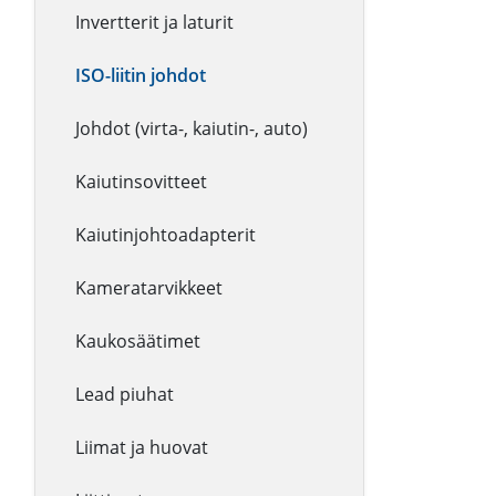
Invertterit ja laturit
ISO-liitin johdot
Johdot (virta-, kaiutin-, auto)
Kaiutinsovitteet
Kaiutinjohtoadapterit
Kameratarvikkeet
Kaukosäätimet
Lead piuhat
Liimat ja huovat