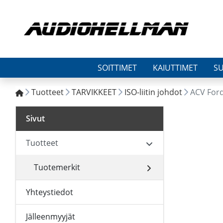
SOITTIMET
KAIUTTIMET
S
Tuotteet
TARVIKKEET
ISO-liitin johdot
ACV Ford
Sivut
Tuotteet
Tuotemerkit
Yhteystiedot
Jälleenmyyjät