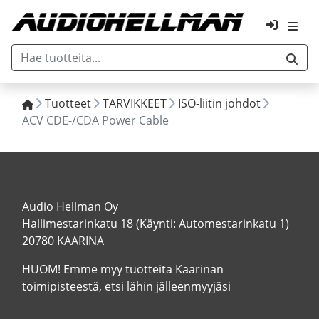
Tuotteet
TARVIKKEET
ISO-liitin johdot
ACV CDE-/CDA Power Cable
Audio Hellman Oy
Hallimestarinkatu 18 (Käynti: Automestarinkatu 1)
20780 KAARINA
HUOM! Emme myy tuotteita Kaarinan
toimipisteestä, etsi lähin jälleenmyyjäsi