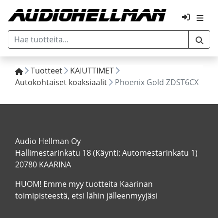
Tuotteet
KAIUTTIMET
Autokohtaiset koaksiaalit
Phoenix Gold ZDST6CX
Audio Hellman Oy
Hallimestarinkatu 18 (Käynti: Automestarinkatu 1)
20780 KAARINA
HUOM! Emme myy tuotteita Kaarinan
toimipisteestä, etsi lähin jälleenmyyjäsi