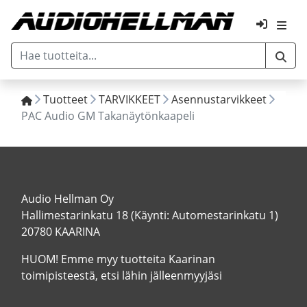
Tuotteet
TARVIKKEET
Asennustarvikkeet
PAC Audio GM Takanäytönkaapeli
Audio Hellman Oy
Hallimestarinkatu 18 (Käynti: Automestarinkatu 1)
20780 KAARINA
HUOM! Emme myy tuotteita Kaarinan
toimipisteestä, etsi lähin jälleenmyyjäsi