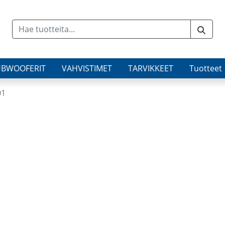
UBWOOFERIT
VAHVISTIMET
TARVIKKEET
Tuotteet
01