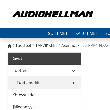
SOITTIMET
KAIUTTIMET
S
Tuotteet
TARVIKKEET
Asennuskitit
RPK4-FD22
Sivut
Tuotteet
Tuotemerkit
Yhteystiedot
Jälleenmyyjät