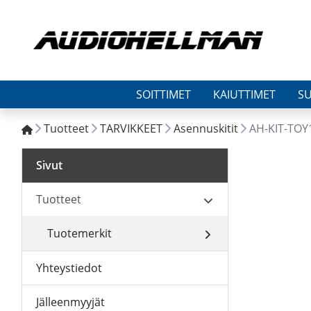
SOITTIMET
KAIUTTIMET
S
Tuotteet
TARVIKKEET
Asennuskitit
AH-KIT-TOY
Sivut
Tuotteet
Tuotemerkit
Yhteystiedot
Jälleenmyyjät