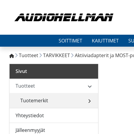
SOITTIMET
KAIUTTIMET
S
Tuotteet
TARVIKKEET
Aktiiviadapterit ja MOST-p
Sivut
Tuotteet
Tuotemerkit
Yhteystiedot
Jälleenmyyjät