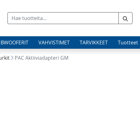
UBWOOFERIT
VAHVISTIMET
TARVIKKEET
Tuotteet
urkit
PAC Aktiiviadapteri GM