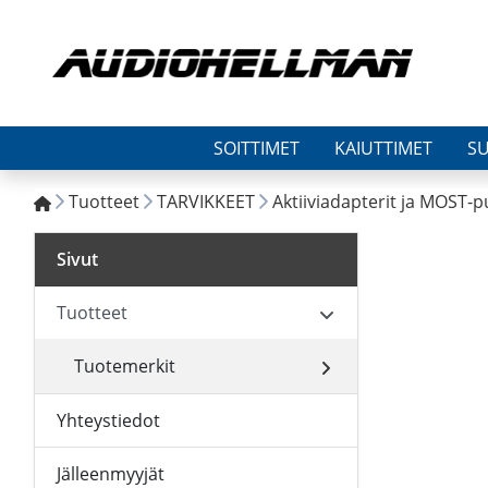
SOITTIMET
KAIUTTIMET
S
Tuotteet
TARVIKKEET
Aktiiviadapterit ja MOST-p
Sivut
Tuotteet
Tuotemerkit
Yhteystiedot
Jälleenmyyjät