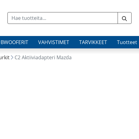
UBWOOFERIT
VAHVISTIMET
TARVIKKEET
Tuotteet
urkit
C2 Aktiiviadapteri Mazda