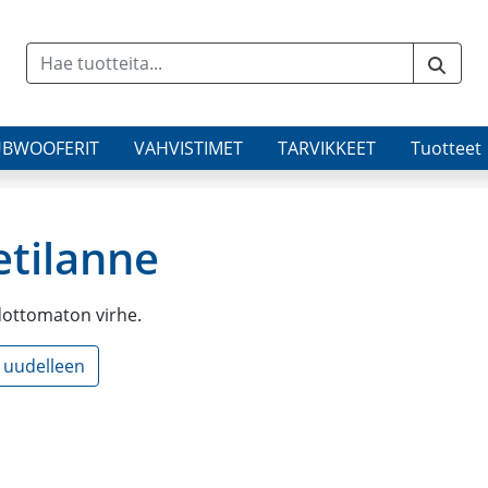
UBWOOFERIT
VAHVISTIMET
TARVIKKEET
Tuotteet
etilanne
dottomaton virhe.
u uudelleen