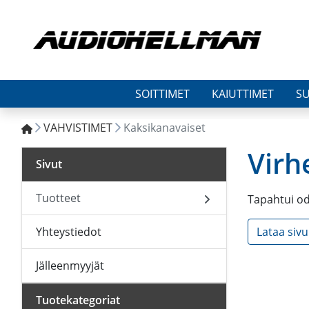
SOITTIMET
KAIUTTIMET
S
VAHVISTIMET
Kaksikanavaiset
Virh
Sivut
Tuotteet
Tapahtui o
Yhteystiedot
Lataa siv
Jälleenmyyjät
Tuotekategoriat