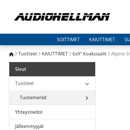
SOITTIMET
KAIUTTIMET
S
Tuotteet
KAIUTTIMET
6x9" Koaksiaalit
Alpine S
Sivut
Tuotteet
Tuotemerkit
Yhteystiedot
Jälleenmyyjät