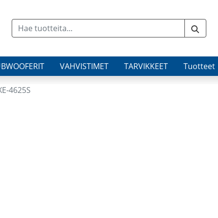
UBWOOFERIT
VAHVISTIMET
TARVIKKEET
Tuotteet
XE-4625S