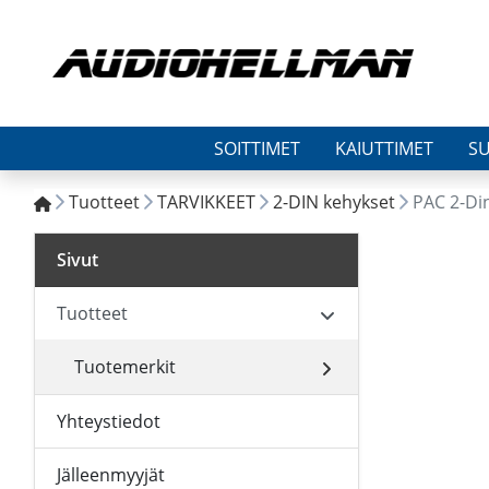
SOITTIMET
KAIUTTIMET
S
Tuotteet
TARVIKKEET
2-DIN kehykset
PAC 2-Di
Sivut
Tuotteet
Tuotemerkit
Yhteystiedot
Jälleenmyyjät