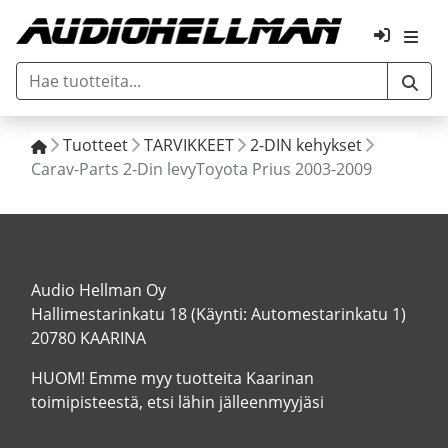
Tuotteet
TARVIKKEET
2-DIN kehykset
Carav-Parts 2-Din levyToyota Prius 2003-2009
Audio Hellman Oy
Hallimestarinkatu 18 (Käynti: Automestarinkatu 1)
20780 KAARINA
HUOM! Emme myy tuotteita Kaarinan
toimipisteestä, etsi lähin jälleenmyyjäsi