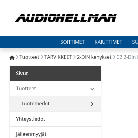
SOITTIMET
KAIUTTIMET
S
Tuotteet
TARVIKKEET
2-DIN kehykset
C2 2-Din 
Sivut
Tuotteet
Tuotemerkit
Yhteystiedot
Jälleenmyyjät