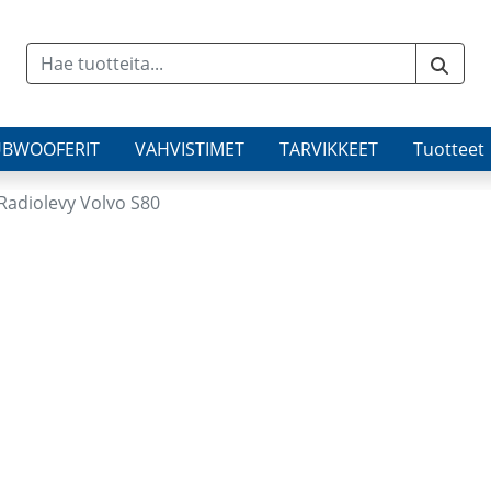
UBWOOFERIT
VAHVISTIMET
TARVIKKEET
Tuotteet
Radiolevy Volvo S80