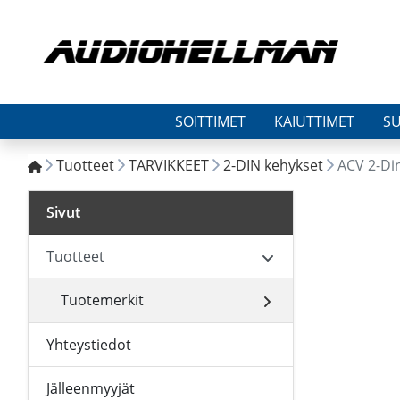
SOITTIMET
KAIUTTIMET
S
Tuotteet
TARVIKKEET
2-DIN kehykset
ACV 2-Di
Sivut
Tuotteet
Tuotemerkit
Yhteystiedot
Jälleenmyyjät