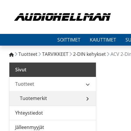
SOITTIMET
KAIUTTIMET
S
Tuotteet
TARVIKKEET
2-DIN kehykset
ACV 2-Di
Sivut
Tuotteet
Tuotemerkit
Yhteystiedot
Jälleenmyyjät