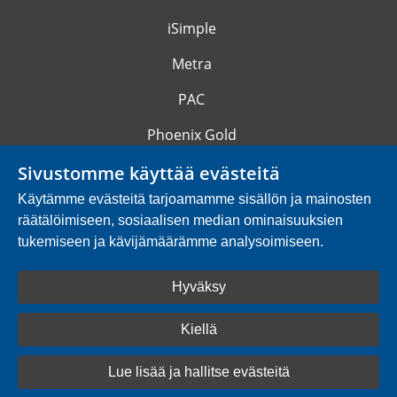
iSimple
Metra
PAC
Phoenix Gold
Rebec
Sivustomme käyttää evästeitä
Käytämme evästeitä tarjoamamme sisällön ja mainosten
Silent Coat
räätälöimiseen, sosiaalisen median ominaisuuksien
Sonoauto
tukemiseen ja kävijämäärämme analysoimiseen.
Speedsignal
Hyväksy
Stinger
Kiellä
System One
Lue lisää ja hallitse evästeitä
Powered by