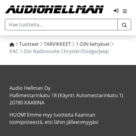
Tuotteet
TARVIKKEET
1-DIN kehykset
PAC 1-Din Radiosovite Chrysler/Dodge/Jeep
Audio Hellman Oy
Hallimestarinkatu 18 (Käynti: Automestarinkatu 1)
20780 KAARINA
HUOM! Emme myy tuotteita Kaarinan
toimipisteestä, etsi lähin jälleenmyyjäsi