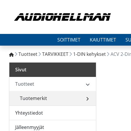
SOITTIMET
KAIUTTIMET
S
Tuotteet
TARVIKKEET
1-DIN kehykset
ACV 2-Di
Sivut
Tuotteet
Tuotemerkit
Yhteystiedot
Jälleenmyyjät